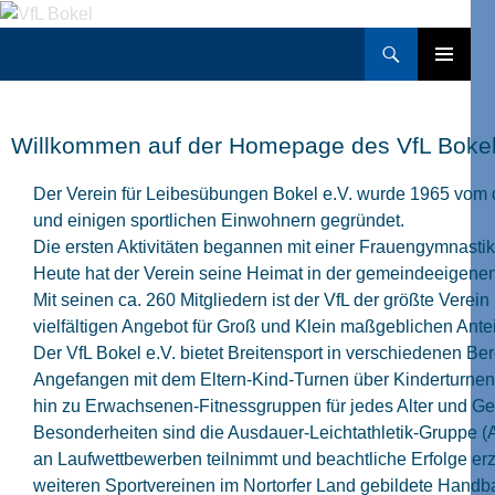
Zum
Inhalt
Suchen
VfL Bokel
springen
PRIMÄRES
MENÜ
Willkommen auf der Homepage des VfL Bokel
Der Verein für Leibesübungen Bokel e.V. wurde 1965 vom 
und einigen sportlichen Einwohnern gegründet.
Die ersten Aktivitäten begannen mit einer Frauengymnastik
Heute hat der Verein seine Heimat in der gemeindeeigene
Mit seinen ca. 260 Mitgliedern ist der VfL der größte Verein
vielfältigen Angebot für Groß und Klein maßgeblichen Ante
Der VfL Bokel e.V. bietet Breitensport in verschiedenen Be
Angefangen mit dem Eltern-Kind-Turnen über Kinderturnen 
hin zu Erwachsenen-Fitnessgruppen für jedes Alter und Ge
Besonderheiten sind die Ausdauer-Leichtathletik-Gruppe (A
an Laufwettbewerben teilnimmt und beachtliche Erfolge erzie
weiteren Sportvereinen im Nortorfer Land gebildete Handb