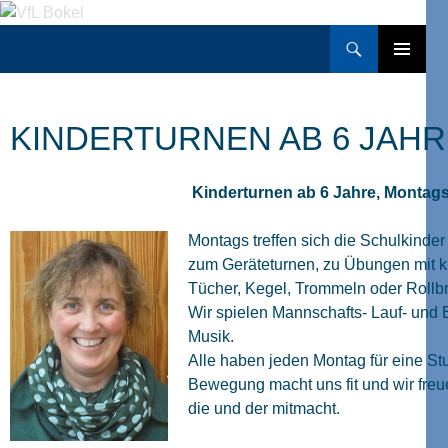
Zum
Inhalt
Suchen
VfL Bokel
springen
PRIMÄRES
MENÜ
KINDERTURNEN AB 6 JAH
Kinderturnen ab 6 Jahre, Montags
Montags treffen sich die Schulkinder
zum Geräteturnen, zu Übungen mit kle
Tücher, Kegel, Trommeln oder Rollbr
Wir spielen Mannschafts- Lauf- und 
Musik.
Alle haben jeden Montag für eine St
Bewegung macht uns fit und wir freu
die und der mitmacht.