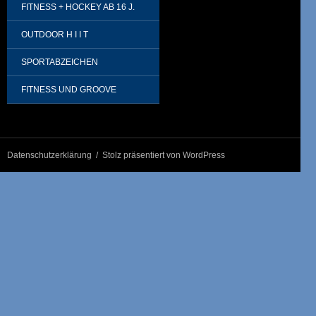
FITNESS + HOCKEY AB 16 J.
OUTDOOR H I I T
SPORTABZEICHEN
FITNESS UND GROOVE
Datenschutzerklärung
Stolz präsentiert von WordPress