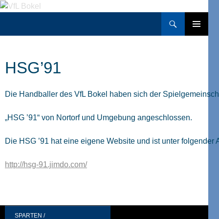
Zum
Inhalt
Suchen
VfL Bokel
springen
PRIMÄRES
MENÜ
HSG’91
Die Handballer des VfL Bokel haben sich der Spielgemeinsch
„HSG ’91“ von Nortorf und Umgebung angeschlossen.
Die HSG ’91 hat eine eigene Website und ist unter folgender 
http://hsg-91.jimdo.com/
SPARTEN /